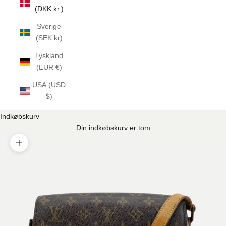
(DKK kr.)
Sverige
(SEK kr)
Tyskland
(EUR €)
USA (USD
$)
Indkøbskurv
Din indkøbskurv er tom
Zoom