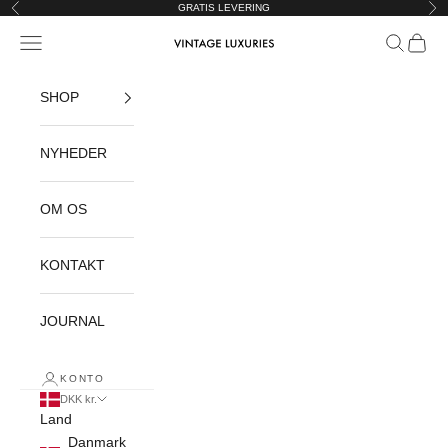
Spring til indhold
GRATIS LEVERING
Forrige
Næ
Åbn navigationsmenu
Åbn søgef
Åbn in
Vintage Luxuries
SHOP
NYHEDER
OM OS
KONTAKT
JOURNAL
KONTO
DKK kr.
Land
Danmark