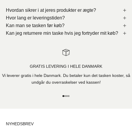
Hvordan sikrer i at jeres produkter er ægte?
Hvor lang er leveringstiden?
Kan man se tasken før køb?
Kan jeg returnere min taske hvis jeg fortryder mit køb?
GRATIS LEVERING I HELE DANMARK
Vi leverer gratis i hele Danmark. Du betaler kun det tasken koster, så
undgår du overraskelser ved kassen!
Gå til element 1
Gå til element 2
Gå til element 3
Gå til element 4
NYHEDSBREV