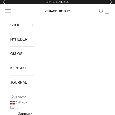
Spring til indhold
GRATIS LEVERING
Forrige
Næ
Åbn navigationsmenu
Åbn søgef
Åbn in
Vintage Luxuries
SHOP
NYHEDER
OM OS
KONTAKT
JOURNAL
KONTO
DKK kr.
Land
Danmark