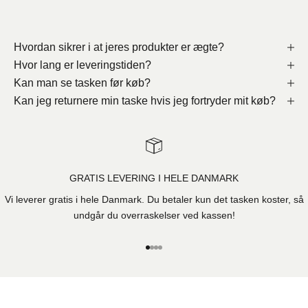
Hvordan sikrer i at jeres produkter er ægte?
Hvor lang er leveringstiden?
Kan man se tasken før køb?
Kan jeg returnere min taske hvis jeg fortryder mit køb?
GRATIS LEVERING I HELE DANMARK
Vi leverer gratis i hele Danmark. Du betaler kun det tasken koster, så
undgår du overraskelser ved kassen!
Gå til element 1
Gå til element 2
Gå til element 3
Gå til element 4