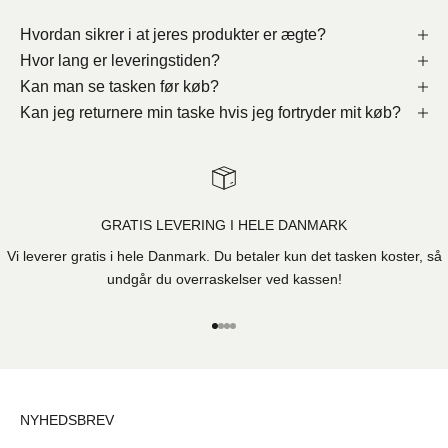
Hvordan sikrer i at jeres produkter er ægte?
Hvor lang er leveringstiden?
Kan man se tasken før køb?
Kan jeg returnere min taske hvis jeg fortryder mit køb?
GRATIS LEVERING I HELE DANMARK
Vi leverer gratis i hele Danmark. Du betaler kun det tasken koster, så
undgår du overraskelser ved kassen!
Gå til element 1
Gå til element 2
Gå til element 3
Gå til element 4
NYHEDSBREV