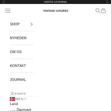
Spring til indhold
GRATIS LEVERING
Forrige
Næ
Åbn navigationsmenu
Åbn søgef
Åbn in
Vintage Luxuries
SHOP
NYHEDER
OM OS
KONTAKT
JOURNAL
KONTO
DKK kr.
Land
Danmark