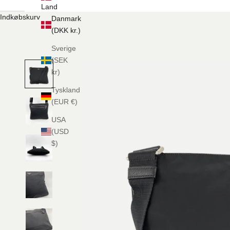
Land
Indkøbskurv
Danmark
(DKK kr.)
Sverige
(SEK
kr)
Tyskland
(EUR €)
USA
(USD
$)