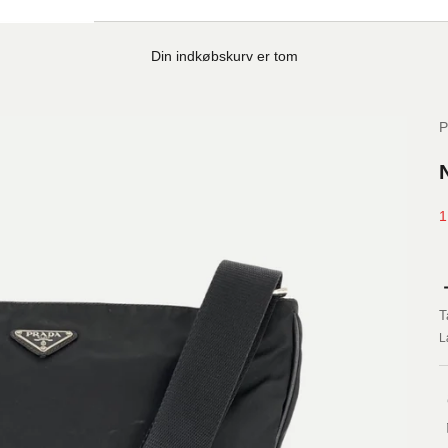
Din indkøbskurv er tom
S
1
T
L