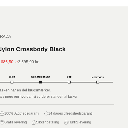
PRADA
Nylon Crossbody Black
algspris
Normalpris
.686,50 kr
2.595,00 kr
asken har en del brugsmærker.
æs mere om hvordan vi vurderer standen af tasker
100% Ægthedsgaranti
14 dages tilfredshedsgaranti
Gratis levering
Sikker betaling
Hurtig levering