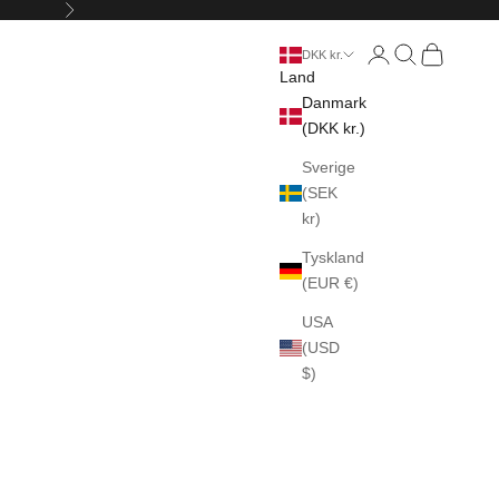
Næste
Åbn kontoside
Åbn søgefunkt
Åbn indkøb
DKK kr.
Land
Danmark
(DKK kr.)
Sverige
(SEK
kr)
Tyskland
(EUR €)
USA
(USD
$)