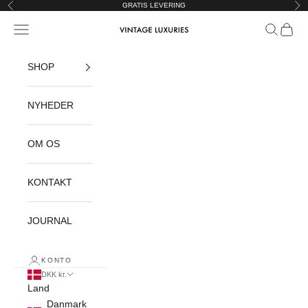
Spring til indhold
GRATIS LEVERING
Forrige
Næ
Åbn navigationsmenu
Åbn søgef
Åbn in
Vintage Luxuries
SHOP
NYHEDER
OM OS
KONTAKT
JOURNAL
KONTO
DKK kr.
Land
Danmark