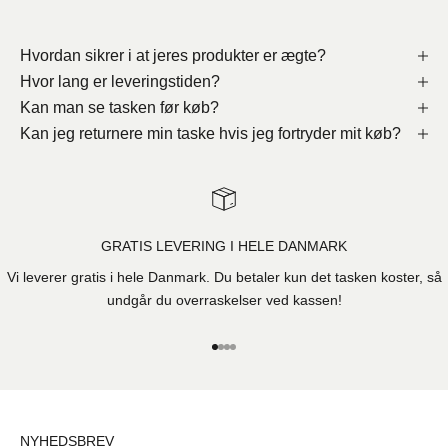
Hvordan sikrer i at jeres produkter er ægte?
Hvor lang er leveringstiden?
Kan man se tasken før køb?
Kan jeg returnere min taske hvis jeg fortryder mit køb?
GRATIS LEVERING I HELE DANMARK
Vi leverer gratis i hele Danmark. Du betaler kun det tasken koster, så
undgår du overraskelser ved kassen!
Gå til element 1
Gå til element 2
Gå til element 3
Gå til element 4
NYHEDSBREV