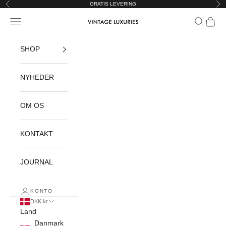
Spring til indhold
GRATIS LEVERING
Forrige
Næ
Åbn navigationsmenu
Åbn søgef
Åbn in
Vintage Luxuries
SHOP
NYHEDER
OM OS
KONTAKT
JOURNAL
KONTO
DKK kr.
Land
Danmark