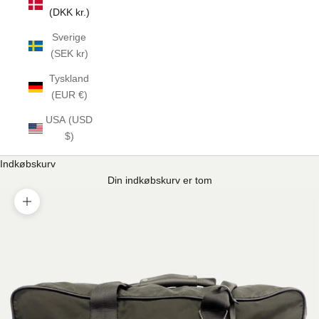
(DKK kr.)
Sverige
(SEK kr)
Tyskland
(EUR €)
USA (USD
$)
Indkøbskurv
Din indkøbskurv er tom
Zoom