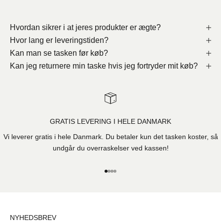
Hvordan sikrer i at jeres produkter er ægte?
Hvor lang er leveringstiden?
Kan man se tasken før køb?
Kan jeg returnere min taske hvis jeg fortryder mit køb?
GRATIS LEVERING I HELE DANMARK
Vi leverer gratis i hele Danmark. Du betaler kun det tasken koster, så
undgår du overraskelser ved kassen!
Gå til element 1
Gå til element 2
Gå til element 3
Gå til element 4
NYHEDSBREV